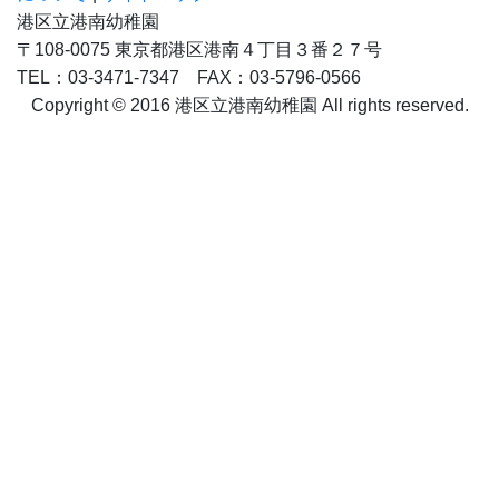
港区立港南幼稚園のホームページです。
カウンタ
COUNTER
2
2
5
6
7
9
4
今日
9
9
昨日
4
1
0
学校感染症による出席停止について
|
個人情報の取り扱い
について
|
サイトマップ
港区立港南幼稚園
〒108-0075 東京都港区港南４丁目３番２７号
TEL：03-3471-7347 FAX：03-5796-0566
Copyright © 2016 港区立港南幼稚園 All rights reserved.