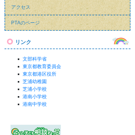
幼稚園の一日
入園について
本園の研究
新園舎と旧園舎
おひさまいっぱい
親子活動
アクセス
PTAのページ