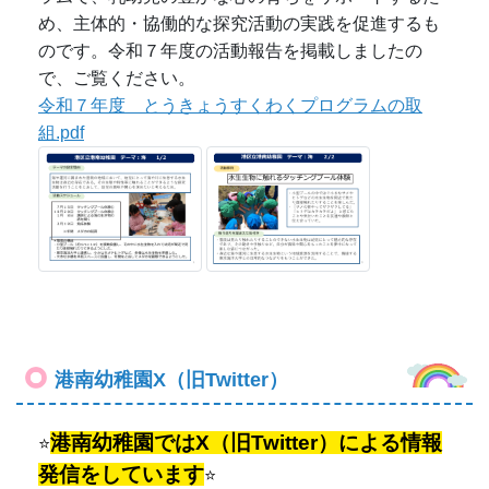
港南幼稚園X（旧Twitter）
港南幼稚園ではX（旧Twitter）による情報
⭐
発信をしています
⭐
https://x.com/konankg02
新着情報