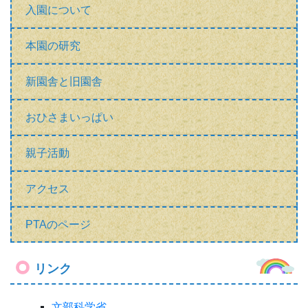
PTAのページ
リンク
文部科学省
東京都教育委員会
東京都港区役所
芝浦幼稚園
芝浦小学校
港南小学校
港南中学校