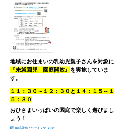
１１：３０～１２：３０と１４：１５～１
５：３０
おひさまいっぱいの園庭で楽しく遊びまし
ょう！
園庭開放について.pdf
☀
日々の保育などの様子
☀
⇒
幼稚園ブログ
をご覧ください。
◎幼児教育・保育の無償化について
港区公式HP
幼児教育・保育の無償化
をご参照くださ
い。