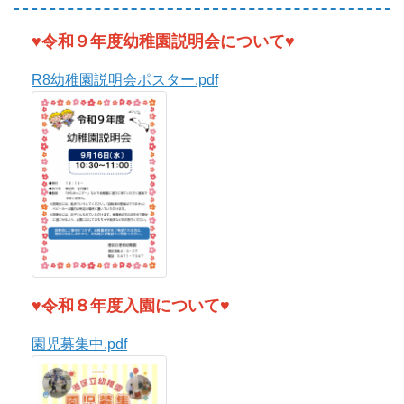
♥令和８年度入園について♥
園児募集中.pdf
入園をご希望の方、園の様子を見学されたい方、園
の教育内容や保育時間、必要な費用について知りた
い方など、お気軽に園にお問い合わせください。
見学・入園希望の方は、
港南幼稚園
【☎03-
3471-7347】
まで