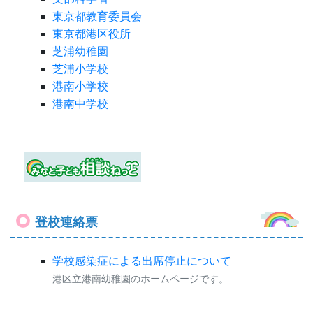
登校連絡票
学校感染症による出席停止について
港区立港南幼稚園のホームページです。
カウンタ
COUNTER
2
2
5
6
2
7
2
今日
6
9
昨日
9
9
学校感染症による出席停止について
|
個人情報の取り扱い
について
|
サイトマップ
港区立港南幼稚園
〒108-0075 東京都港区港南４丁目３番２７号