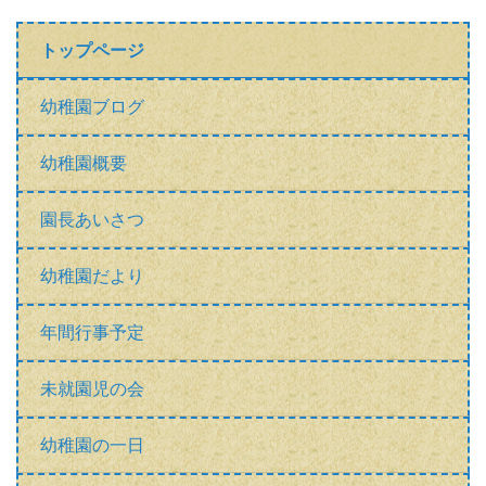
未就園児の会
幼稚園の一日
入園について
本園の研究
新園舎と旧園舎
おひさまいっぱい
親子活動
アクセス